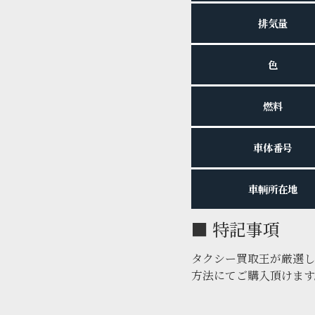
排気量
色
燃料
車体番号
車輌所在地
■ 特記事項
タクシー買取王が厳選し
方法にてご購入頂けます