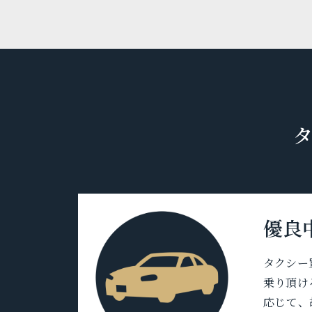
優良
タクシー
乗り頂け
応じて、