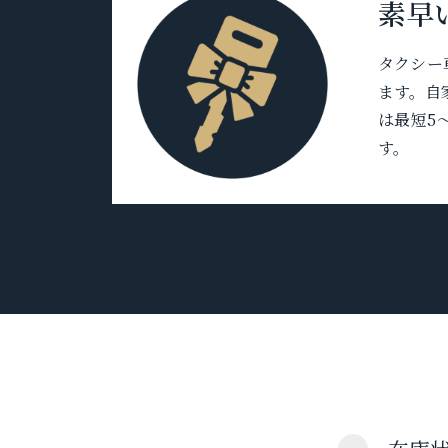
素早
タクシー
ます。自
は最短5
す。