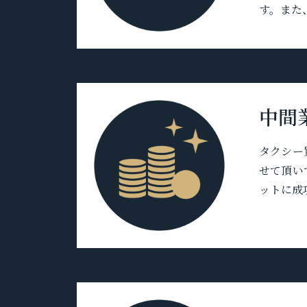
す。また
中間
タクシー
せて頂い
ットに成